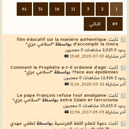
61
31
16
11
3
2
1
89
التالي
ثابت:
film éducatif sur la manière authentique
d'accomplir la Omra
بواسطة
*اسلامي عزي*
ردود 0
2,025 مشاهدات
0 معجبون
آخر مشاركة
30-07-2023, 23:48
ثابت:
Comment le Prophète a-t-il ordonné d'agir
face aux épidémies?
بواسطة
*اسلامي عزي*
ردود 2
12,426 مشاهدات
0 معجبون
آخر مشاركة
22-03-2020, 21:16
ثابت:
Le pape François refuse tout amalgame
entre Islam et terrorisme
بواسطة
*اسلامي عزي*
ردود 0
10,623 مشاهدات
0 معجبون
آخر مشاركة
09-05-2017, 01:54
ثابت:
دعوة لتعلم اللغة الفرنسية
بواسطة
لطفي مهدي
ردود 78
81,639 مشاهدات
0 معجبون