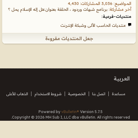
المواضيع: 3,036 المشاركات: 4,430
آخر مشاركة:
برنامج شبهات وردود ، الحلقة بعنوان:هل إله الإسلام يمل ؟
منتديات-فرعية:
منتديات الحاسب الألى وشبكة الإنترنت
جعل المنتديات مقروءة
العربية
مساعدة
اتصل بنا
الخصوصية
شروط الاستخدام
الذهاب للأعلى
Powered by
vBulletin®
Version 5.7.5
Copyright © 2026 MH Sub I, LLC dba vBulletin. All rights reserved.
Translated By Almuhajir
جميع الأوقات بتوقيت جرينتش+3. هذه الصفحة أنشئت 18:41.