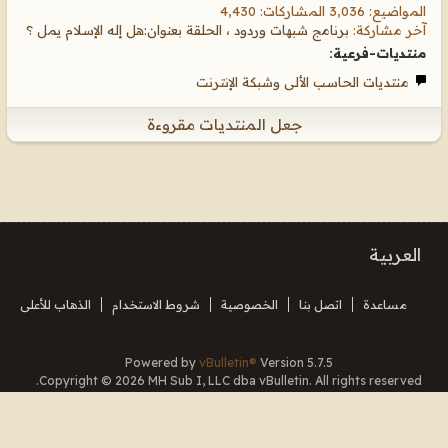
المواضيع: 3,036 المشاركات: 4,430
آخر مشاركة:
برنامج شبهات وردود ، الحلقة بعنوان:هل إله الإسلام يمل ؟
منتديات-فرعية:
منتديات الحاسب الألى وشبكة الإنترنت
جعل المنتديات مقروءة
العربية
مساعدة
اتصل بنا
الخصوصية
شروط الاستخدام
الذهاب للأعلى
Powered by
vBulletin®
Version 5.7.5
Copyright © 2026 MH Sub I, LLC dba vBulletin. All rights reserved.
Translated By Almuhajir
جميع الأوقات بتوقيت جرينتش+3. هذه الصفحة أنشئت 20:23.