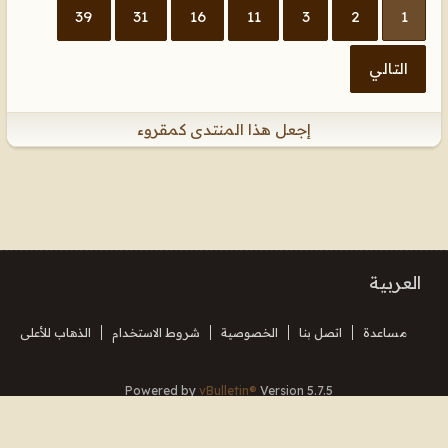
39
31
16
11
3
2
1
التالي
إجعل هذا المنتدى كمقروء
العربية
مساعدة
اتصل بنا
الخصوصية
شروط الاستخدام
الذهاب للأعلى
Powered by
vBulletin®
Version 5.7.5
Copyright © 2026 MH Sub I, LLC dba vBulletin. All rights reserved.
Translated By Almuhajir
جميع الأوقات بتوقيت جرينتش+3. هذه الصفحة أنشئت 17:44.