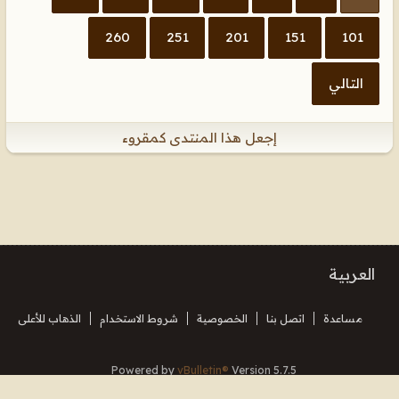
260
251
201
151
101
التالي
إجعل هذا المنتدى كمقروء
العربية
مساعدة
اتصل بنا
الخصوصية
شروط الاستخدام
الذهاب للأعلى
Powered by
vBulletin®
Version 5.7.5
Copyright © 2026 MH Sub I, LLC dba vBulletin. All rights reserved.