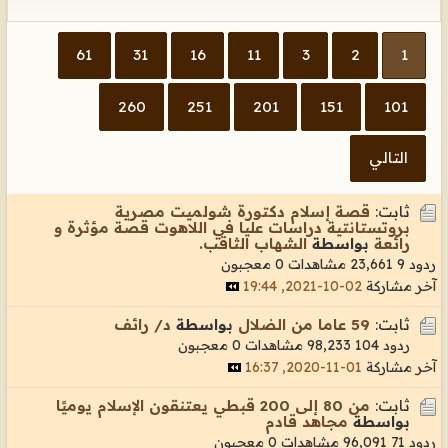
61
31
16
11
3
2
1
260
251
201
151
101
التالي
ثابت:
قصة إسلام دكتورة شولميت مصرية
بروتستانتية دراسات عليا في اللاهوت قصة مؤثرة و
رائعة
بواسطة
الشهاب الثاقب.
ردود 9
23,661 مشاهدات
0 معجبون
آخر مشاركة
02-10-2021, 19:44
ثابت:
59 عاما من الضلال
بواسطة
د/ رائف
ردود 104
98,233 مشاهدات
0 معجبون
آخر مشاركة
01-11-2020, 16:37
ثابت:
من 80 إلى 200 قبطي يعتنقون الإسلام يوميًا
بواسطة
مجاهد قادم
ردود 71
96,091 مشاهدات
0 معجبون