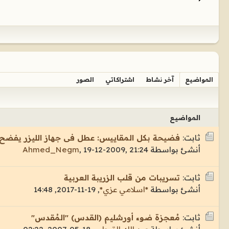
المواضيع
آخر نشاط
اشتراكاتي
الصور
المواضيع
ثابت:
فضيحة بكل المقاييس: عطل فى جهاز الليزر يفضح ك
أنشئ بواسطة
19-12-2009, 21:24
,
Ahmed_Negm
ثابت:
تسريبات من قلب الزريبة العربية
أنشئ بواسطة
*اسلامي عزي*
,
19-11-2017, 14:48
ثابت:
مُعجزة ضوء أورشليم (القدس) "المُقدس"