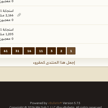
0 معجبون
استجابة 1
2,166 مشاهدات
0 معجبون
استجابة 1
1,205 مشاهدات
0 معجبون
61
31
16
11
3
2
1
إجعل هذا المنتدى كمقروء
Powered by
vBulletin®
Version 5.7.5
Copyright © 2026 MH Sub I, LLC dba vBulletin. All rights reserved.