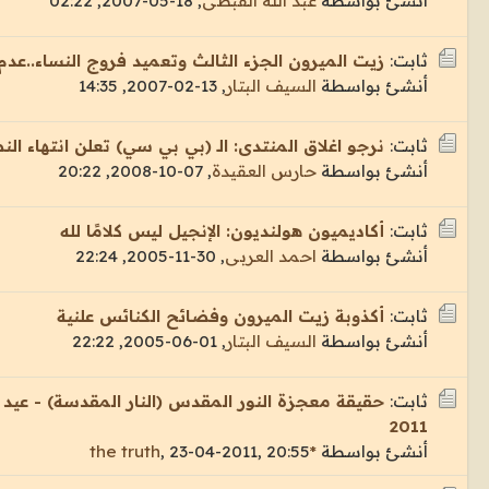
أنشئ بواسطة
عبد الله القبطى
,
18-05-2007, 02:22
ثابت:
زيت الميرون الجزء الثالث وتعميد فروج النساء..عد
أنشئ بواسطة
السيف البتار
,
13-02-2007, 14:35
ثابت:
نرجو اغلاق المنتدى: الـ (بي بي سي) تعلن انتهاء ال
أنشئ بواسطة
حارس العقيدة
,
07-10-2008, 20:22
ثابت:
أكاديميون هولنديون: الإنجيل ليس كلامًا لله
أنشئ بواسطة
احمد العربى
,
30-11-2005, 22:24
ثابت:
أكذوبة زيت الميرون وفضائح الكنائس علنية
أنشئ بواسطة
السيف البتار
,
01-06-2005, 22:22
ثابت:
حقيقة معجزة النور المقدس (النار المقدسة) - عيد 
2011
أنشئ بواسطة
*the truth
23-04-2011, 20:55
,