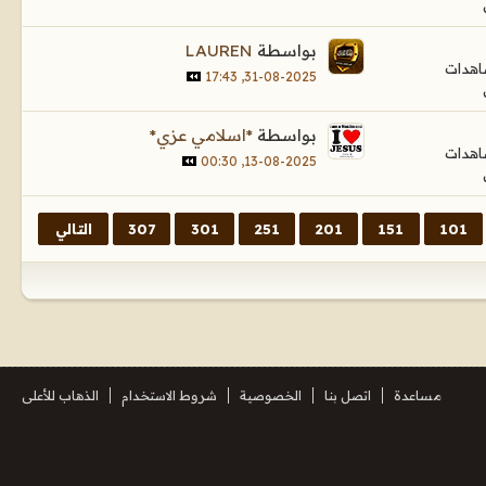
بواسطة
LAUREN
31-08-2025, 17:43
بواسطة
*اسلامي عزي*
13-08-2025, 00:30
101
151
201
251
301
307
التالي
مساعدة
اتصل بنا
الخصوصية
شروط الاستخدام
الذهاب للأعلى