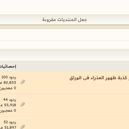
جعل المنتديات مقروءة
إحصائيات
ردود 100
ذبة ظهور العذراء فى الوراق
80,853 مشاهدات
0 معجبون
ردود 44
55,918 مشاهدات
0 معجبون
ردود 32
51,897 مشاهدات