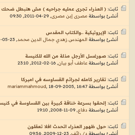
ثابت:
( العذراء تجرى عمليه جراحيه ) مش هتبطل ضحك
أنشئ بواسطة
مصرى إبن مصرى
,
29-04-2011, 09:30
ثابت:
الإيروتيكية ..والكتاب المقدس
أنشئ بواسطة
المهندس زهدي جمال الدين محمد
,
23-05-2010, 16:49
ثابت:
صورغسل الأرجل مذلة من الله للكنيسة
أنشئ بواسطة
عاطف أبو بيان
,
16-02-2012, 23:10
ثابت:
تقارير كامله لجرائم القساوسه في اميركا
أنشئ بواسطة
18-09-2005, 16:47
,
mariammahmoud
ثابت:
إلحقوا بسرعة خناقة كبيرة بين القساوسة في كنيسة
أنشئ بواسطة
دفاع
,
09-11-2008, 19:10
ثابت:
حول ظهور العذراء اتحدث افلا تعقلون
أنشئ بواسطة
د/ رائف
,
23-12-2009, 09:56