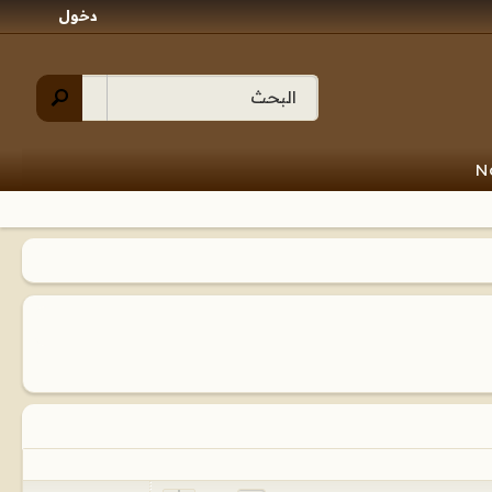
دخول
N