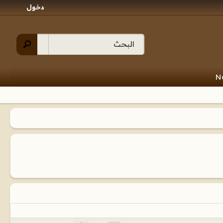
دخول
N