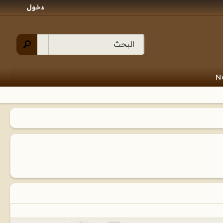
دخول
N