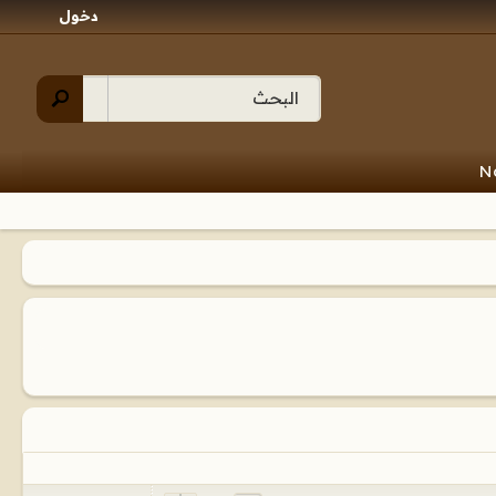
دخول
N