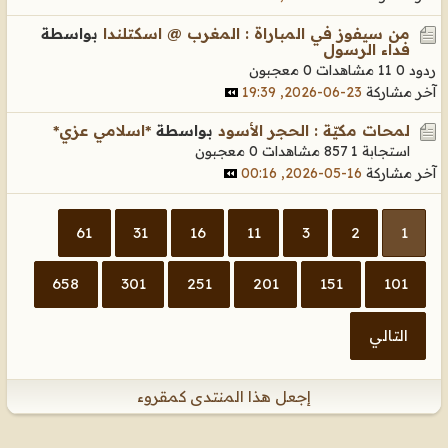
من سيفوز في المباراة : المغرب @ اسكتلندا
بواسطة
فداء الرسول
ردود 0
11 مشاهدات
0 معجبون
آخر مشاركة
23-06-2026, 19:39
لمحات مكيّة : الحجر الأسود
بواسطة
*اسلامي عزي*
استجابة 1
857 مشاهدات
0 معجبون
آخر مشاركة
16-05-2026, 00:16
61
31
16
11
3
2
1
658
301
251
201
151
101
التالي
إجعل هذا المنتدى كمقروء