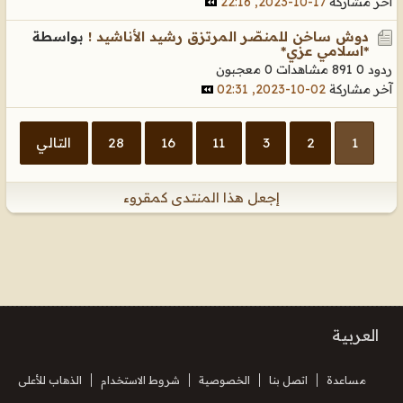
آخر مشاركة
17-10-2023, 22:16
دوش ساخن للمنصّر المرتزق رشيد الأناشيد !
بواسطة
*اسلامي عزي*
ردود 0
891 مشاهدات
0 معجبون
آخر مشاركة
02-10-2023, 02:31
1
2
3
11
16
28
التالي
إجعل هذا المنتدى كمقروء
العربية
مساعدة
اتصل بنا
الخصوصية
شروط الاستخدام
الذهاب للأعلى