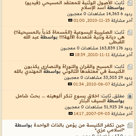
ثابت:
الأصول الوثنية للمعتقد المسيحي (فيديو)
بواسطة
أسد الإسلام
ردود 6
14,363 مشاهدات
0 معجبون
آخر مشاركة
25-11-2010, 01:00
ثابت:
الصليبية اليسوعية (المُسماة كذباً بالمسيحية!!)
هى ديانة وثنية مُتعددة الآلهة!!!!
بواسطة
عبد الله
القبطى
ردود 176
163,839 مشاهدات
0 معجبون
آخر مشاركة
11-11-2010, 18:39
ثابت:
المسيح والقران والتوراة والنصارى يكذبون
الكنيسة في معتقدها الثالوثي
بواسطة
المهتدي بالله
ردود 29
33,303 مشاهدات
0 معجبون
آخر مشاركة
07-06-2010, 01:34
مغلق, ثابت:
اخلاق يسوع تنكر ألوهيته ... بحث شامل
بواسطة
السيف البتار
ردود 24
51,925 مشاهدات
0 معجبون
آخر مشاركة
03-09-2007, 14:17
حين تكفر الكنيسة من يؤمن بالذات الواحدة
بواسطة
*اسلامي عزي*
ردود 0
17 مشاهدات
0 معجبون