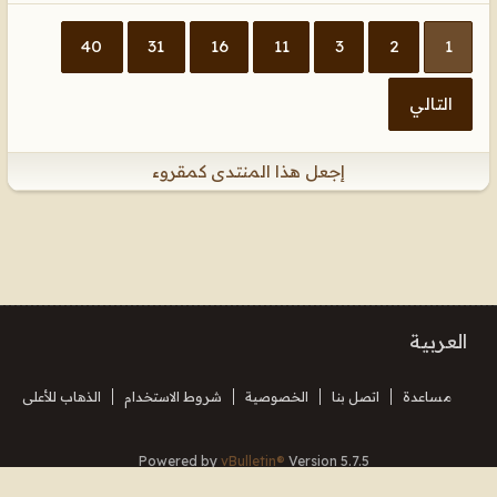
40
31
16
11
3
2
1
التالي
إجعل هذا المنتدى كمقروء
العربية
مساعدة
اتصل بنا
الخصوصية
شروط الاستخدام
الذهاب للأعلى
Powered by
vBulletin®
Version 5.7.5
Copyright © 2026 MH Sub I, LLC dba vBulletin. All rights reserved.