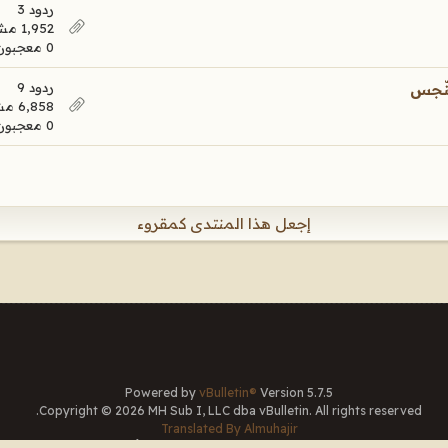
ردود 3
1,952 مشاهدات
0 معجبون
ردود 9
لنّجس
6,858 مشاهدات
0 معجبون
إجعل هذا المنتدى كمقروء
Powered by
vBulletin®
Version 5.7.5
Copyright © 2026 MH Sub I, LLC dba vBulletin. All rights reserved.
Translated By Almuhajir
جميع الأوقات بتوقيت جرينتش+3. هذه الصفحة أنشئت 11:51.