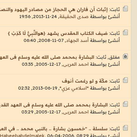
ثابت:
إثبات أن فاران هي الحجاز من مصادر اليهود والنصا
أنشئ بواسطة
صدى الحقيقة
,
24-11-2013, 19:56
ثابت:
ضيف الكتاب المقدس يشهد {هوالنَّبِيُّ لَا كَذِبْ }
أنشئ بواسطة
أسد الجهاد
,
07-11-2008, 06:40
مغلق, ثابت:
البشارة بمحمد صلى الله عليه وسلم فى العهد
أنشئ بواسطة
احمد العربى
,
17-12-2005, 03:35
ثابت:
مكّة و لو رغمت أنوف
أنشئ بواسطة
*اسلامي عزي*
,
19-06-2013, 02:32
ثابت:
البشارة بمحمد صلى الله عليه وسلم فى العهد القدي
أنشئ بواسطة
احمد العربى
,
17-12-2005, 03:29
ثابت:
سلسلة .. "خمسون بشارة .. بالنبي محمد .. في العهد
أنشئ بواسطة
06-04-2006, 08:29
,
Habeebabdelmalek