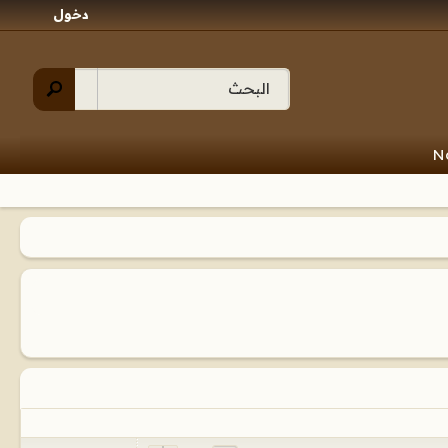
دخول
N