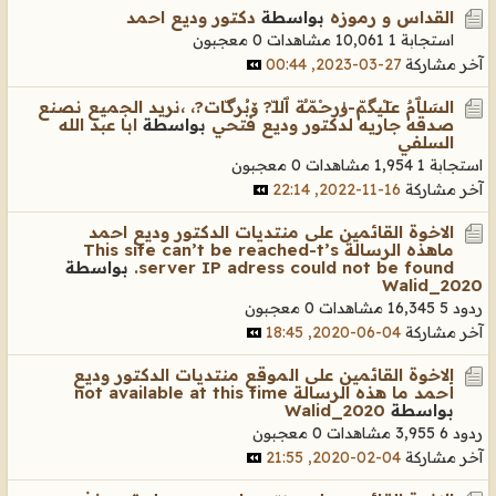
القداس و رموزه
بواسطة
دكتور وديع احمد
استجابة 1
10,061 مشاهدات
0 معجبون
آخر مشاركة
27-03-2023, 00:44
السَلٱمٌ عـَلـْيگمّ-ۈرحـْمّـٌة ٱللـّ? ﯙبُرگـّات?، ،نريد الجميع نصنع
صدقه جاريه لدكتور وديع فتحي
بواسطة
ابا عبد الله
السلفي
استجابة 1
1,954 مشاهدات
0 معجبون
آخر مشاركة
16-11-2022, 22:14
الاخوة القائمين على منتديات الدكتور وديع احمد
ماهذه الرسالة This site can’t be reached-t’s
server IP adress could not be found.
بواسطة
Walid_2020
ردود 5
16,345 مشاهدات
0 معجبون
آخر مشاركة
04-06-2020, 18:45
الاخوة القائمين على الموقع منتديات الدكتور وديع
أحمد ما هذه الرسالة not available at this time
بواسطة
Walid_2020
ردود 6
3,955 مشاهدات
0 معجبون
آخر مشاركة
04-02-2020, 21:55