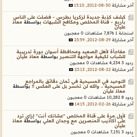
آخر مشاركة
30-08-2012, 15:10
كشف كذبة جديدة لزكريا بطرس - فضلت على الناس
بأربع - قناة المخلص ومكافح الشبهات
بواسطة
معاذ
عليان
استجابة 1
7,876 مشاهدات
0 معجبون
آخر مشاركة
29-08-2012, 23:59
مفاجأة لأهل الصعيد ومحافظة أسوان دورة تدريبية
للشباب لكيفية مواجهة التنصير
بواسطة
معاذ عليان
ردود 3
4,234 مشاهدات
0 معجبون
آخر مشاركة
22-08-2012, 23:13
التوحيد في المسيحية في ثمان دقائق بالمراجع
المسيحية .. والله لن تخسر بل على العكس !!
بواسطة
معاذ عليان
ردود 8
10,282 مشاهدات
0 معجبون
آخر مشاركة
26-02-2012, 14:15
لأول مرة على قناة المخلص "عشانك أنت" إزاي ترد
على أكاذيب المنصرين مع وجدان العلي
بواسطة
معاذ
عليان
ردود 3
7,151 مشاهدات
0 معجبون