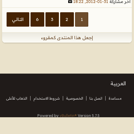
آخر مشاركة
31-01-2012, 18:22
1
2
3
6
التالي
إجعل هذا المنتدى كمقروء
العربية
مساعدة
اتصل بنا
الخصوصية
شروط الاستخدام
الذهاب للأعلى
Powered by
vBulletin®
Version 5.7.5
Copyright © 2026 MH Sub I, LLC dba vBulletin. All rights reserved.
Translated By Almuhajir
جميع الأوقات بتوقيت جرينتش+3. هذه الصفحة أنشئت 00:35.