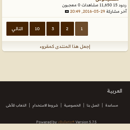
ردود 15
11,650 مشاهدات
0 معجبون
آخر مشاركة
29-05-2016, 20:49
1
2
3
10
التالي
إجعل هذا المنتدى كمقروء
العربية
مساعدة
اتصل بنا
الخصوصية
شروط الاستخدام
الذهاب للأعلى
Powered by
vBulletin®
Version 5.7.5
Copyright © 2026 MH Sub I, LLC dba vBulletin. All rights reserved.