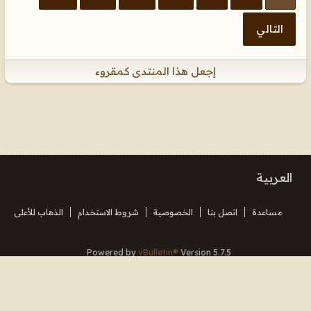
التالي
إجعل هذا المنتدى كمقروء
العربية
مساعدة
اتصل بنا
الخصوصية
شروط الاستخدام
الذهاب للأعلى
Powered by
vBulletin®
Version 5.7.5
Copyright © 2026 MH Sub I, LLC dba vBulletin. All rights reserved.
Translated By Almuhajir
جميع الأوقات بتوقيت جرينتش+3. هذه الصفحة أنشئت 22:49.