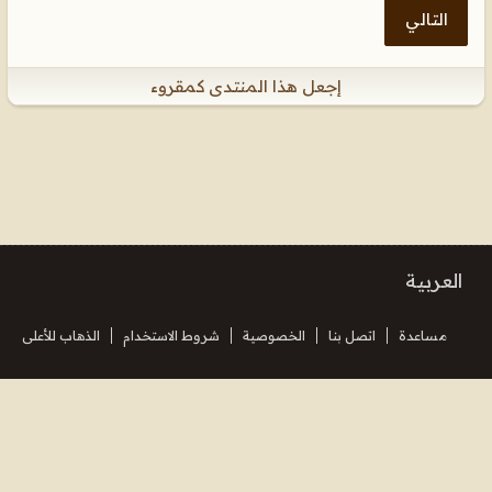
التالي
إجعل هذا المنتدى كمقروء
العربية
مساعدة
اتصل بنا
الخصوصية
شروط الاستخدام
الذهاب للأعلى
Powered by
vBulletin®
Version 5.7.5
Copyright © 2026 MH Sub I, LLC dba vBulletin. All rights reserved.
Translated By Almuhajir
جميع الأوقات بتوقيت جرينتش+3. هذه الصفحة أنشئت 01:50.