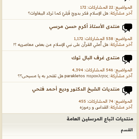
المواضيع: 22 المشاركات: 172
آخر مشاركة:
هل الإسلام فكر بدويّ قَبَليّ كما تردّد الببغاوات؟
منتدى الأستاذ أكرم حسن مرسي
المواضيع: 538 المشاركات: 1,172
آخر مشاركة:
هل أُملي القرآن على نبي الإسلام من بعض معاصريه ؟!
منتدى غرف البال توك
المواضيع: 546 المشاركات: 4,394
آخر مشاركة:
parakletos παρακλητος هل تفتحر به يا مسيحى؟؟
منتديات الشيخ الدكتور وديع أحمد فتحي
المواضيع: 74 المشاركات: 455
آخر مشاركة:
القداس و رموزه
منتديات اتباع المرسلين العامة
القسم