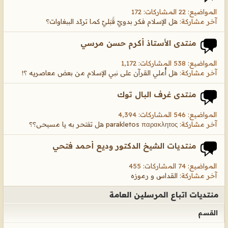
المواضيع: 22 المشاركات: 172
آخر مشاركة:
هل الإسلام فكر بدويّ قَبَليّ كما تردّد الببغاوات؟
منتدى الأستاذ أكرم حسن مرسي
المواضيع: 538 المشاركات: 1,172
آخر مشاركة:
هل أُملي القرآن على نبي الإسلام من بعض معاصريه ؟!
منتدى غرف البال توك
المواضيع: 546 المشاركات: 4,394
آخر مشاركة:
parakletos παρακλητος هل تفتحر به يا مسيحى؟؟
منتديات الشيخ الدكتور وديع أحمد فتحي
المواضيع: 74 المشاركات: 455
آخر مشاركة:
القداس و رموزه
منتديات اتباع المرسلين العامة
القسم