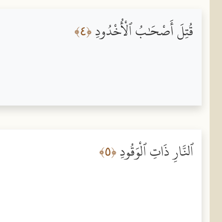
قُتِلَ أَصْحَٰبُ ٱلْأُخْدُودِ
﴿٤﴾
ٱلنَّارِ ذَاتِ ٱلْوَقُودِ
﴿٥﴾