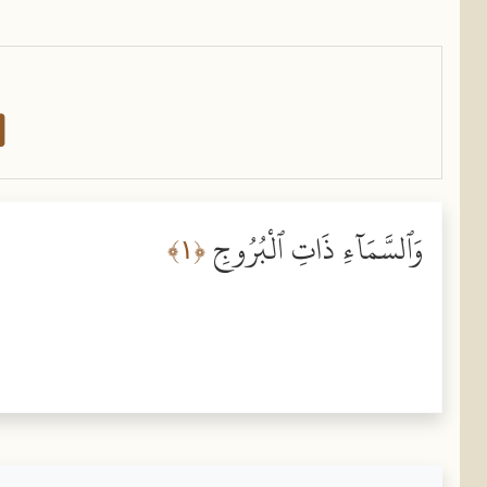
وَٱلسَّمَآءِ ذَاتِ ٱلْبُرُوجِ
﴿١﴾