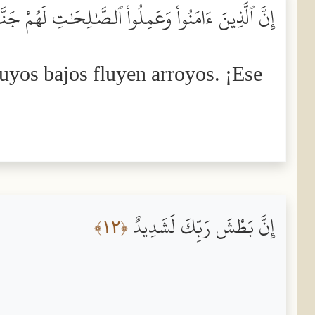
إِنَّ ٱلَّذِينَ ءَامَنُواْ وَعَمِلُواْ ٱلصَّٰلِحَٰتِ لَهُمْ جَنَّ
uyos bajos fluyen arroyos. ¡Ese
إِنَّ بَطْشَ رَبِّكَ لَشَدِيدٌ
﴿١٢﴾