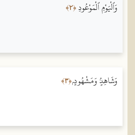
وَٱلْيَوْمِ ٱلْمَوْعُودِ
﴿٢﴾
وَشَاهِدٍۢ وَمَشْهُودٍۢ
﴿٣﴾