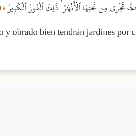
ٰتٌۭ تَجْرِى مِن تَحْتِهَا ٱلْأَنْهَٰرُ ۚ ذَٰلِكَ ٱلْفَوْزُ ٱلْكَبِيرُ
﴿١١﴾
 y obrado bien tendrán jardines por c