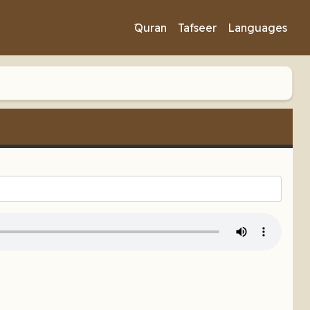
َQuran
Tafseer
Languages