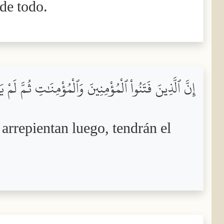
 de todo.
إِنَّ ٱلَّذِينَ فَتَنُواْ ٱلْمُؤْمِنِينَ وَٱلْمُؤْمِنَٰتِ ثُمَّ لَ
 arrepientan luego, tendrán el