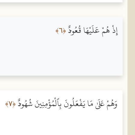
إِذْ هُمْ عَلَيْهَا قُعُودٌۭ
﴿٦﴾
وَهُمْ عَلَىٰ مَا يَفْعَلُونَ بِٱلْمُؤْمِنِينَ شُهُودٌۭ
﴿٧﴾