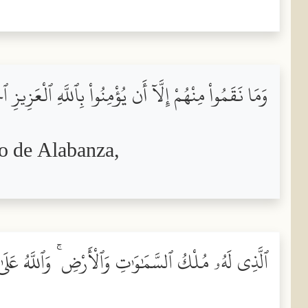
وَمَا نَقَمُواْ مِنْهُمْ إِلَّآ أَن يُؤْمِنُواْ بِٱللَّهِ ٱلْعَزِيزِ 
no de Alabanza,
ٱلَّذِى لَهُۥ مُلْكُ ٱلسَّمَٰوَٰتِ وَٱلْأَرْضِ ۚ وَٱللَّهُ عَلَ