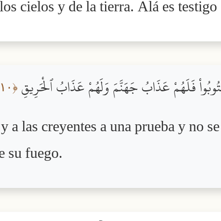
s cielos y de la tierra. Alá es testigo
مْ يَتُوبُواْ فَلَهُمْ عَذَابُ جَهَنَّمَ وَلَهُمْ عَذَابُ ٱلْحَرِيقِ
﴿١٠﴾
 a las creyentes a una prueba y no se
de su fuego.