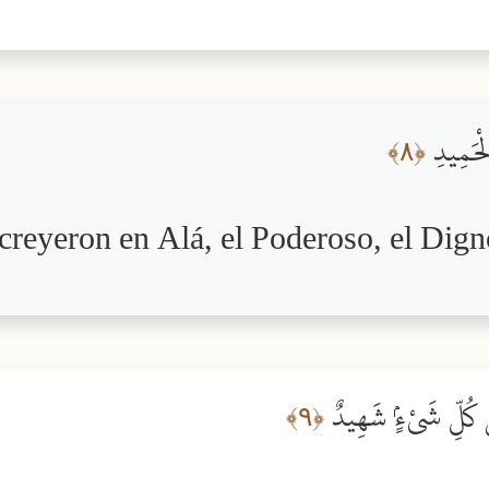
ٱلْحَمِيدِ
﴿٨﴾
 creyeron en Alá, el Poderoso, el Dig
ىٰ كُلِّ شَىْءٍۢ شَهِيدٌ
﴿٩﴾