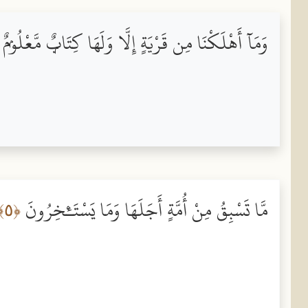
وَمَآ أَهْلَكْنَا مِن قَرْيَةٍ إِلَّا وَلَهَا كِتَابٌۭ مَّعْلُومٌۭ
مَّا تَسْبِقُ مِنْ أُمَّةٍ أَجَلَهَا وَمَا يَسْتَـْٔخِرُونَ
﴿٥﴾