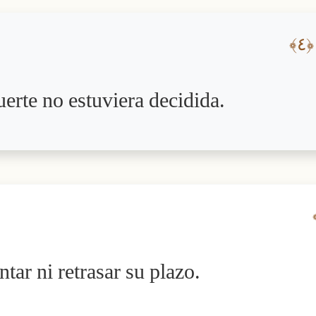
﴿٤﴾
erte no estuviera decidida.
ar ni retrasar su plazo.