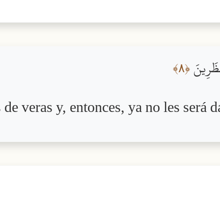
مُّنظَرِينَ
﴿٨﴾
de veras y, entonces, ya no les será d