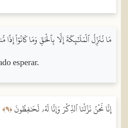
مَا نُنَزِّلُ ٱلْمَلَٰٓئِكَةَ إِلَّا بِٱلْحَقِّ وَمَا كَانُوٓاْ إِذًۭا 
ado esperar.
إِنَّا نَحْنُ نَزَّلْنَا ٱلذِّكْرَ وَإِنَّا لَهُۥ لَحَٰفِظُونَ
﴿٩﴾