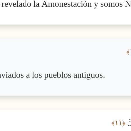
evelado la Amonestación y somos No
viados a los pueblos antiguos.
ونَ
﴿١١﴾