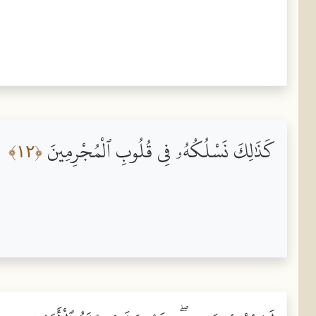
كَذَٰلِكَ نَسْلُكُهُۥ فِى قُلُوبِ ٱلْمُجْرِمِينَ
﴿١٢﴾