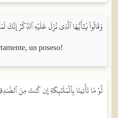
وَقَالُواْ يَٰٓأَيُّهَا ٱلَّذِى نُزِّلَ عَلَيْهِ ٱلذِّكْرُ إِنَّكَ لَ
ertamente, un poseso!
لَّوْ مَا تَأْتِينَا بِٱلْمَلَٰٓئِكَةِ إِن كُنتَ مِنَ ٱلصَّٰدِ