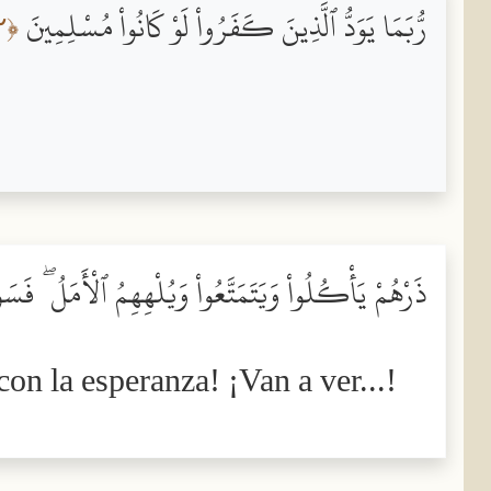
رُّبَمَا يَوَدُّ ٱلَّذِينَ كَفَرُواْ لَوْ كَانُواْ مُسْلِمِينَ
﴿٢﴾
ذَرْهُمْ يَأْكُلُواْ وَيَتَمَتَّعُواْ وَيُلْهِهِمُ ٱلْأَمَلُ ۖ ف
on la esperanza! ¡Van a ver...!