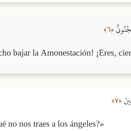
مَجْنُونٌۭ
﴿٦﴾
echo bajar la Amonestación! ¡Eres, ci
قِينَ
﴿٧﴾
ué no nos traes a los ángeles?»