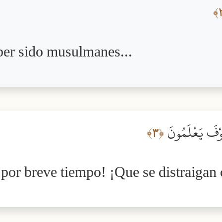
ber sido musulmanes...
َسَوْفَ يَعْلَمُونَ
﴿٣﴾
or breve tiempo! ¡Que se distraigan c