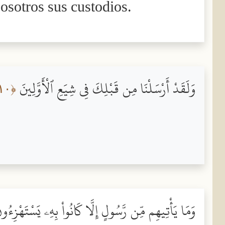
sotros sus custodios.
وَلَقَدْ أَرْسَلْنَا مِن قَبْلِكَ فِى شِيَعِ ٱلْأَوَّلِينَ
﴿١٠﴾
وَمَا يَأْتِيهِم مِّن رَّسُولٍ إِلَّا كَانُواْ بِهِۦ يَسْتَهْزِءُ