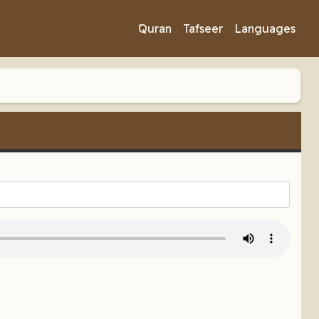
َQuran
Tafseer
Languages