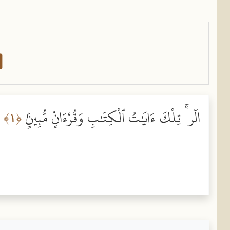
الٓر ۚ تِلْكَ ءَايَٰتُ ٱلْكِتَٰبِ وَقُرْءَانٍۢ مُّبِينٍۢ
﴿١﴾